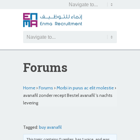
Forums
Home
›
Forums
›
Morbi in purus ac elit molestie
›
avanafil zonder recept Bestel avanafil 's nachts
levering
Tagged:
buy avanafil
This topic contains 0 replies, has 1 voice, and was